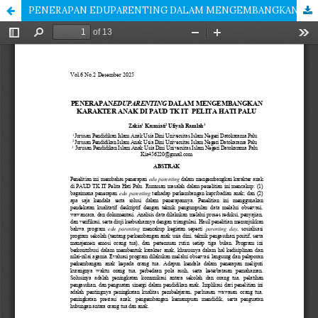
PENERAPAN EDUPARENTING DALAM MENGEMBANGKAN KARAKTER ANAK DI PAUD TK IT PELITA HATI PALU