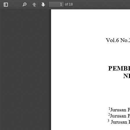
of 18
Toggle
Find
Previous
Next
Sidebar
Vol.6 No.
PEMB
N
Jurusan 
1
Jurusan 
2
Jurusan 
3