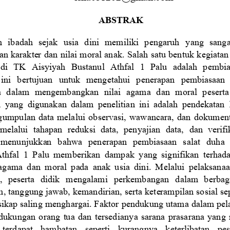
ABSTRAK
 ibadah  sejak  usia  dini  memiliki  pengaruh 
yang  sanga
n karakter dan nilai moral anak. Salah satu bentuk kegiata
di  TK  Aisyiyah  Bustanul  Athfal  1  Palu  adalah  pembia
 ini   bertujuan   untuk   mengetahui   penerapan   pembiasaan  
 dalam  mengembangkan  nilai  agama  dan  moral  peserta 
 yang  digunakan  dalam  penelitian  ini  adalah  pendekatan
gumpulan data  mela
lui  observasi,  wawancara,  dan
dokumenta
melalui  tahapan  reduksi  data,  penyajian  data,
dan  verifi
  menunjukkan   bahwa   penerapan   pembiasaan   salat   duha  
thfal  1  Palu  memberikan  dampak  yang  signifikan  terhad
 agama  dan  moral  pada  anak  usia  dini.  Melalui
pelaksanaa
i,   peserta   didik   mengalami
perkembangan
dalam   berbaga
n, tanggung jawab, kemandirian, serta
ket
erampilan sosial sep
sikap saling menghargai. Faktor
pendukung utama dalam pela
 dukungan  orang  tua  dan
tersedianya  sarana  prasarana  yan
 terdapat   hambatan
seperti   kurangnya   keterlibatan   pese