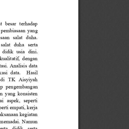
t 
besar  terhadap
n pembiasaan
yang 
saan  salat
duha. 
 salat   duha
serta 
 didik  usia
dini.
kualitatif,  dengan 
si.  Analisis  data 
kasi  data. 
Hasil 
 di
TK   Aisyiyah 
ap
pengembangan 
n  yang  konsisten 
i   aspek,   seperti 
erti empati, kerja 
ksanaan kegiatan 
g  memadai.  Namun 
rta   didik   serta 