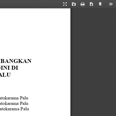
Current
Presentation
Open
Print
Download
Too
View
Mode
MBANGKAN 
NI DI 
ALU
atokarama
Palu 
tokarama Palu
atokarama Palu