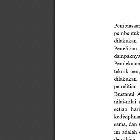
Pembiasaan 
pembentuka
dilakukan  
Penelitian  
dampaknya 
Pendekatan 
teknik
pen
dilakukan  
penelitian 
Bustanul  A
nilai
-
nilai 
setiap   har
kedisiplina
sama, dan 
ini  adalah 
demikian,  