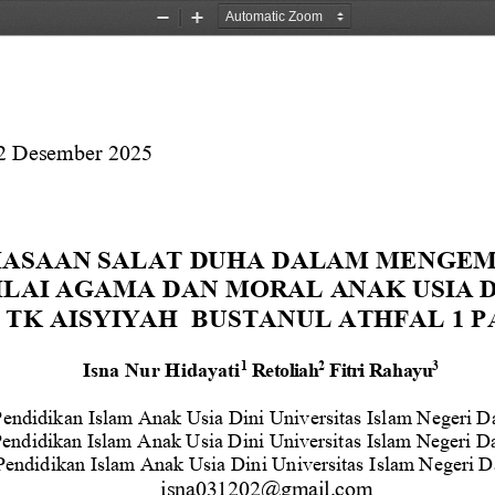
Zoom
Zoom
Out
In
2 Desember 2025
IASAAN SALAT DUHA DALAM MENGE
ILAI
AGAMA DAN MORAL ANAK USIA DI
TK AISYIYAH  BUSTANUL ATHFAL 1 P
Isna Nur H
idayati
Retoliah
Fitri Rahayu
1
2 
3
Pendidikan Islam Anak Usia Dini Universitas
Islam
Negeri
D
Pendidikan Islam Anak Usia Dini Universitas
Islam
Negeri
Da
Pendidikan Islam Anak Usia Dini Universitas
Islam
Negeri
D
isna031202
@gmail.com